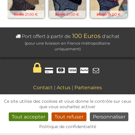
30.00
21.00 €
30.00
21.00 €
30.00
18.00 €
100 Euros
Port offert à partir de
d'achat
(pour une livraison en France métropolitaine
uniquement)
Contact
|
Actus
|
Partenaires
Mentions légales
|
CGV
Ce site utilise des cookies et vous donne le contrôle sur ceux
que vous souhaitez activer
Tout accepter
Tout refuser
Personnaliser
Politique de confidentialité