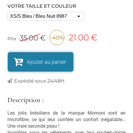
Vaporisateurs
VOTRE TAILLE ET COULEUR
Foulards, écharpes,
chapeaux et bonnets
Bouquets parfumés et
concentrés
Lunettes
Bougies, encens
Lunettes de Soleil
21.00
€
35.00 €
-40%
Prix :
Lunettes de Lecture
Cuisine
Ustensiles
Ajouter au panier
Vaisselle et accessoires
Expédié sous 24/48H
Soldes
Nouveautés
Description :
LES MARQUES
Les jolis brésiliens de la marque Momoni sont en
microfibre, ce qui leur confère un confort inégalable…
Nos pépites
Une vraie seconde peau !
Carte cadeau
Invisibles sous les vêtements, avec leur
soutien-gorge