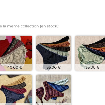
sur Facebook
r un épingle sur Pinterest
nvoyer par mail
r sur X
de la même collection (en stock):
40.00 €
35.00 €
35.00 €