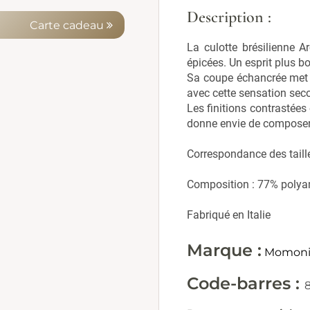
Description :
Carte cadeau
La culotte brésilienne 
épicées. Un esprit plus b
Sa coupe échancrée met jo
avec cette sensation se
Les finitions contrastées
donne envie de composer 
Correspondance des taill
Composition : 77% polya
Fabriqué en Italie
Marque :
Momon
Code-barres :