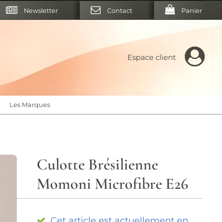
Newsletter
Contact
Panier
Espace client
Les Marques
Culotte Brésilienne
Momoni Microfibre E26
Cet article est actuellement en