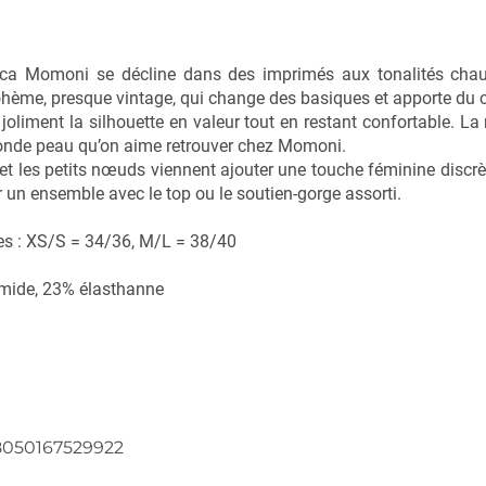
Arca Momoni se décline dans des imprimés aux tonalités chau
ohème, presque vintage, qui change des basiques et apporte du ca
liment la silhouette en valeur tout en restant confortable. La 
conde peau qu’on aime retrouver chez Momoni.
 et les petits nœuds viennent ajouter une touche féminine discrèt
un ensemble avec le top ou le soutien-gorge assorti.
es : XS/S = 34/36, M/L = 38/40
mide, 23% élasthanne
i
8050167529922