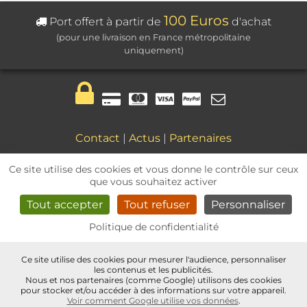
100 Euros
Port offert à partir de
d'achat
(pour une livraison en France métropolitaine
uniquement)
Contact
|
Actus
|
Partenaires
Mentions légales
|
CGV
Ce site utilise des cookies et vous donne le contrôle sur ceux
que vous souhaitez activer
Tout accepter
Tout refuser
Personnaliser
Politique de confidentialité
Pinterest
Instagram
Facebo
Ce site utilise des cookies pour mesurer l'audience, personnaliser
Paramètres des Cookies
les contenus et les publicités.
Nous et nos partenaires (comme Google) utilisons des cookies
pour stocker et/ou accéder à des informations sur votre appareil.
Voir comment Google utilise vos données
.