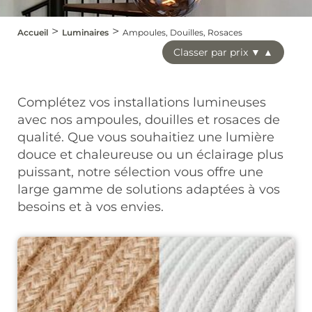
Les trousses et pochettes
Mobilier
Meubles, étagères,
Housses de voyage
Accueil
Luminaires
Ampoules, Douilles, Rosaces
bureaux, et chevet
Classer par prix ▼ ▲
Chaussures
Assises
Tables Basses
Les Spartiates Phocéennes
Petits rangements et
Complétez vos installations lumineuses
porte manteaux
Mapache
Taji
Craie
avec nos ampoules, douilles et rosaces de
Tennis Bensimon
qualité. Que vous souhaitiez une lumière
Décoration
Tennis Bensimon Kids
douce et chaleureuse ou un éclairage plus
Coussins, plaids et tapis
puissant, notre sélection vous offre une
Chaussons Collégien
large gamme de solutions adaptées à vos
Photophores et Vases
Lingerie
besoins et à vos envies.
Horloges et réveils
Soutiens gorge
Culottes
Tops
Maillots de bain
Miroirs
Accessoires
Parfums d'intérieur
Esteban
Ceintures