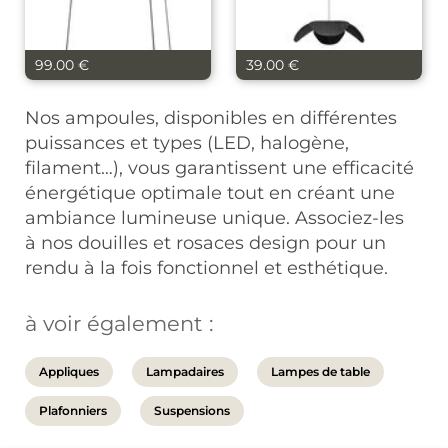
99.00 €
39.00 €
Rosace G4 x 3 + Crochet
Rosace G4 x1
déport
Nos ampoules, disponibles en différentes
puissances et types (LED, halogène,
filament…), vous garantissent une efficacité
énergétique optimale tout en créant une
ambiance lumineuse unique. Associez-les
à nos douilles et rosaces design pour un
rendu à la fois fonctionnel et esthétique.
à voir également :
Appliques
Lampadaires
Lampes de table
Plafonniers
Suspensions