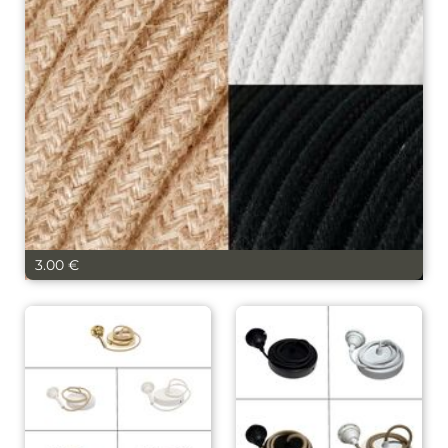
Vaporisateurs
Foulards, écharpes,
chapeaux et bonnets
Bouquets parfumés et
concentrés
Lunettes
Bougies, encens
Lunettes de Soleil
Lunettes de Lecture
Cuisine
Ustensiles
Vaisselle et accessoires
3.00 €
Cable électrique tissus
Soldes
Nouveautés
LES MARQUES
Nos pépites
Carte cadeau