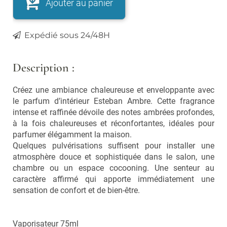
Ajouter au panier
Vaporisateurs
Foulards, écharpes,
chapeaux et bonnets
Bouquets parfumés et
concentrés
Expédié sous 24/48H
Lunettes
Bougies, encens
Lunettes de Soleil
Description :
Lunettes de Lecture
Cuisine
Créez une ambiance chaleureuse et enveloppante avec
Ustensiles
le parfum d’intérieur Esteban Ambre. Cette fragrance
Vaisselle et accessoires
intense et raffinée dévoile des notes ambrées profondes,
à la fois chaleureuses et réconfortantes, idéales pour
parfumer élégamment la maison.
Soldes
Quelques pulvérisations suffisent pour installer une
atmosphère douce et sophistiquée dans le salon, une
Nouveautés
chambre ou un espace cocooning. Une senteur au
caractère affirmé qui apporte immédiatement une
LES MARQUES
sensation de confort et de bien-être.
Nos pépites
Vaporisateur 75ml
Carte cadeau