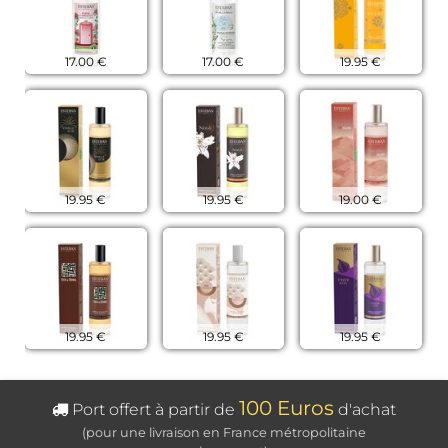
17.00 €
17.00 €
19.95 €
19.95 €
19.95 €
19.00 €
19.95 €
19.95 €
19.95 €
100 Euros
Port offert à partir de
d'achat
(pour une livraison en France métropolitaine