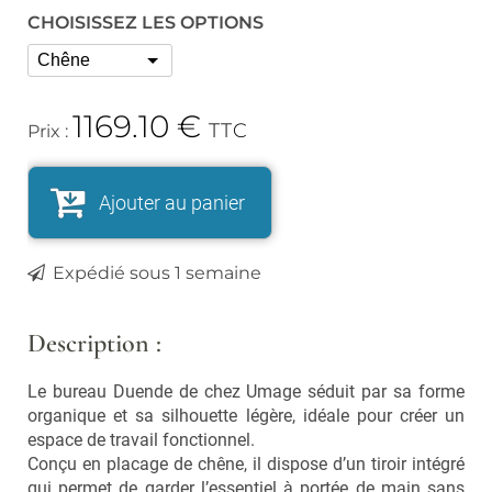
Vaporisateurs
CHOISISSEZ LES OPTIONS
Foulards, écharpes,
chapeaux et bonnets
Bouquets parfumés et
concentrés
Lunettes
Bougies, encens
1169.10
€
Lunettes de Soleil
TTC
Prix :
Lunettes de Lecture
Cuisine
Ustensiles
Ajouter au panier
Vaisselle et accessoires
Expédié sous 1 semaine
Soldes
Description :
Nouveautés
Le bureau Duende de chez Umage séduit par sa forme
LES MARQUES
organique et sa silhouette légère, idéale pour créer un
espace de travail fonctionnel.
Nos pépites
Conçu en placage de chêne, il dispose d’un tiroir intégré
qui permet de garder l’essentiel à portée de main sans
Carte cadeau