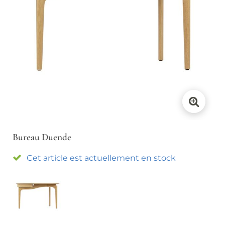
Les trousses et pochettes
Mobilier
Meubles, étagères,
Housses de voyage
bureaux, et chevet
Chaussures
Assises
Tables Basses
Les Spartiates Phocéennes
Petits rangements et
porte manteaux
Mapache
Taji
Craie
Tennis Bensimon
Décoration
Tennis Bensimon Kids
Coussins, plaids et tapis
Chaussons Collégien
Bureau Duende
Photophores et Vases
Lingerie
Cet article est actuellement en stock
Horloges et réveils
Soutiens gorge
Culottes
Tops
Maillots de bain
Miroirs
Accessoires
Parfums d'intérieur
Esteban
Ceintures