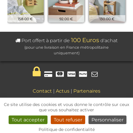
158.00 €
92.00 €
130.00 €
100 Euros
Port offert à partir de
d'achat
(pour une livraison en France métropolitaine
uniquement)
Contact
|
Actus
|
Partenaires
Mentions légales
|
CGV
Ce site utilise des cookies et vous donne le contrôle sur ceux
que vous souhaitez activer
Tout accepter
Tout refuser
Personnaliser
Politique de confidentialité