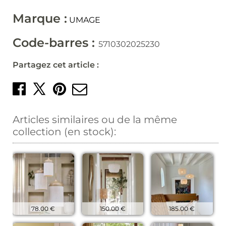
Marque :
UMAGE
Code-barres :
5710302025230
Partagez cet article :
Partager sur Facebook
Créer un épingle sur 
Envoyer par mail
Partager sur X
Articles similaires ou de la même
collection (en stock):
78.00 €
150.00 €
185.00 €