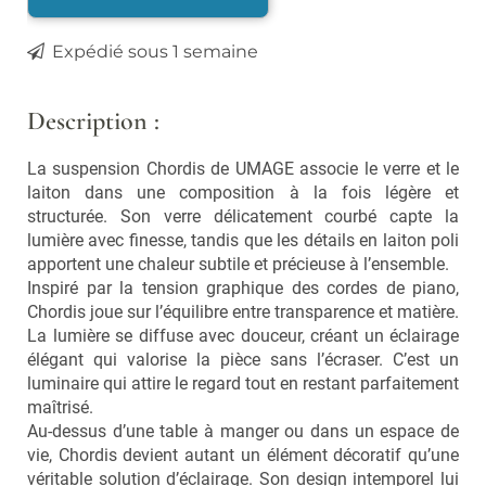
Vaporisateurs
Foulards, écharpes,
chapeaux et bonnets
Bouquets parfumés et
Expédié sous 1 semaine
concentrés
Lunettes
Bougies, encens
Description :
Lunettes de Soleil
Lunettes de Lecture
Cuisine
La suspension Chordis de UMAGE associe le verre et le
laiton dans une composition à la fois légère et
Ustensiles
structurée. Son verre délicatement courbé capte la
Vaisselle et accessoires
lumière avec finesse, tandis que les détails en laiton poli
apportent une chaleur subtile et précieuse à l’ensemble.
Inspiré par la tension graphique des cordes de piano,
Soldes
Chordis joue sur l’équilibre entre transparence et matière.
La lumière se diffuse avec douceur, créant un éclairage
Nouveautés
élégant qui valorise la pièce sans l’écraser. C’est un
luminaire qui attire le regard tout en restant parfaitement
LES MARQUES
maîtrisé.
Au-dessus d’une table à manger ou dans un espace de
Nos pépites
vie, Chordis devient autant un élément décoratif qu’une
véritable solution d’éclairage. Son design intemporel lui
Carte cadeau