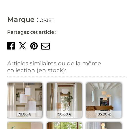
Marque :
OPJET
Partagez cet article :
Partager sur Facebook
Créer un épingle sur 
Envoyer par mail
Partager sur X
Articles similaires ou de la même
collection (en stock):
78.00 €
150.00 €
185.00 €