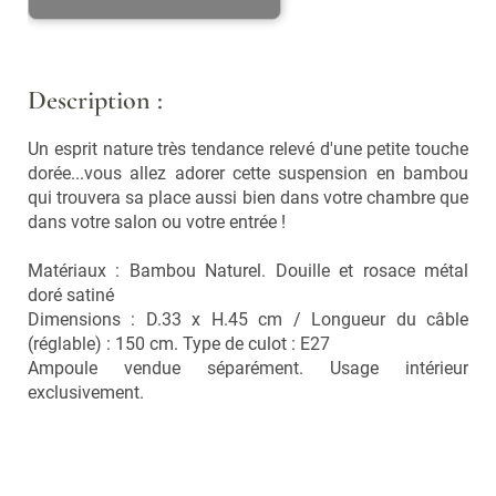
Vaporisateurs
Foulards, écharpes,
chapeaux et bonnets
Bouquets parfumés et
concentrés
Lunettes
Description :
Bougies, encens
Lunettes de Soleil
Un esprit nature très tendance relevé d'une petite touche
Lunettes de Lecture
Cuisine
dorée...vous allez adorer cette suspension en bambou
Ustensiles
qui trouvera sa place aussi bien dans votre chambre que
dans votre salon ou votre entrée !
Vaisselle et accessoires
Matériaux : Bambou Naturel. Douille et rosace métal
doré satiné
Soldes
Dimensions : D.33 x H.45 cm / Longueur du câble
(réglable) : 150 cm. Type de culot : E27
Nouveautés
Ampoule vendue séparément. Usage intérieur
exclusivement.
LES MARQUES
Nos pépites
Carte cadeau