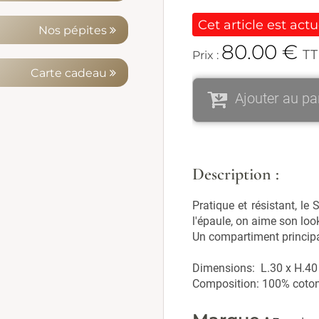
Cet article est act
Nos pépites
80.00
€
T
Prix :
Carte cadeau
Ajouter au pa
Description :
Pratique et résistant, l
l'épaule, on aime son loo
Un compartiment principal
Dimensions: L.30 x H.40
Composition: 100% coton.