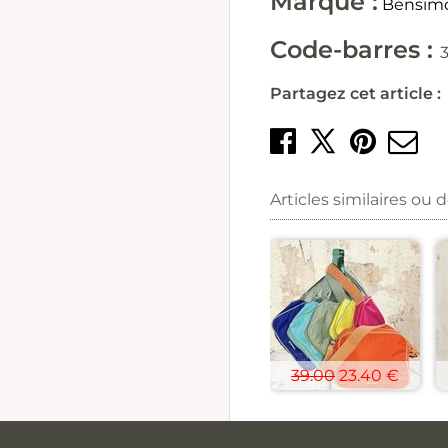
Marque :
Bensim
Code-barres :
Partagez cet article :
Partager 
Crée
E
Partage
Articles similaires ou 
39.00
23.40 €