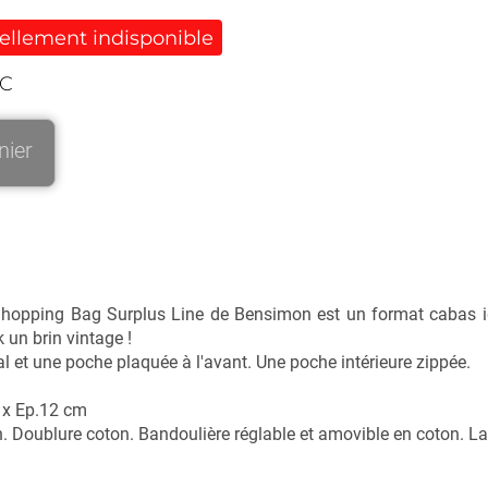
uellement indisponible
TC
nier
e Shopping Bag Surplus Line de Bensimon est un format cabas idé
k un brin vintage !
 et une poche plaquée à l'avant. Une poche intérieure zippée.
 x Ep.12 cm
 Doublure coton. Bandoulière réglable et amovible en coton. L