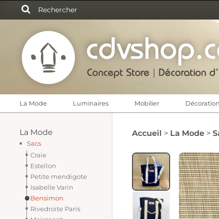
Panneau de gestion des cookies
CONCEPT STORE, DÉCORA
La Mode
Luminaires
Mobilier
Décoratio
La Mode
Accueil
La Mode
S
Sacs
Craie
Estellon
Petite mendigote
Isabelle Varin
Bensimon
Rivedroite Paris