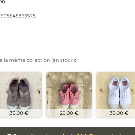
on
3608545863578
sur Facebook
r un épingle sur Pinterest
nvoyer par mail
r sur X
de la même collection (en stock):
39.00 €
29.00 €
39.00 €