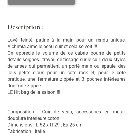
Vaporisateurs
Foulards, écharpes,
chapeaux et bonnets
Bouquets parfumés et
concentrés
Lunettes
Description :
Bougies, encens
Lunettes de Soleil
Lavé, teinté, patiné à la main pour un rendu unique,
Lunettes de Lecture
Cuisine
Alchimia aime le beau cuir et cela se voit !!!
Ustensiles
On apprécie le volume de ce cabas bourré de petits
détails soignés...travail de tissage sur le cuir, deux styles
Vaisselle et accessoires
de anses qui permettent un porté main ou épaule, des
jolis petits clous pour un coté rock et, pour le coté
pratique, une fermeture zippée et 3 poches intérieures
Soldes
dont une zippée.
LE Hit bag de la saison !!!
Nouveautés
LES MARQUES
Composition : Cuir de veau, accessoires en métal,
doublure intérieure coton.
Nos pépites
Dimensions : L 52 x H 29 , Ep 25 cm
Fabrication : Italie
Carte cadeau