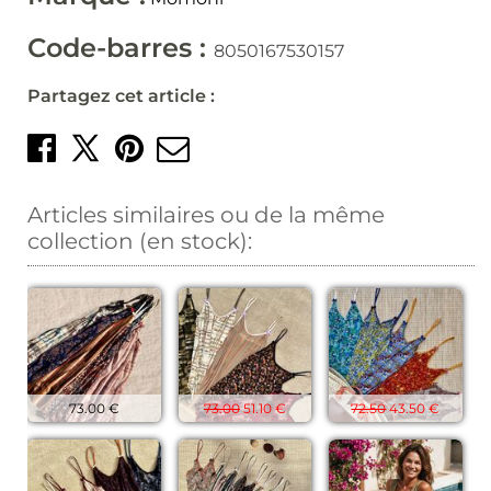
Code-barres :
8050167530157
Partagez cet article :
Partager sur Facebook
Créer un épingle sur 
Envoyer par mail
Partager sur X
Articles similaires ou de la même
collection (en stock):
73.00 €
73.00
51.10 €
72.50
43.50 €