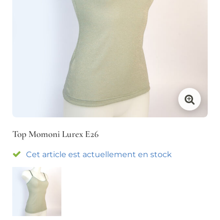
Les trousses et pochettes
Mobilier
Meubles, étagères,
Housses de voyage
bureaux, et chevet
Chaussures
Assises
Tables Basses
Les Spartiates Phocéennes
Petits rangements et
porte manteaux
Mapache
Taji
Craie
Tennis Bensimon
Décoration
Tennis Bensimon Kids
Coussins, plaids et tapis
Chaussons Collégien
Top Momoni Lurex E26
Photophores et Vases
Lingerie
Cet article est actuellement en stock
Horloges et réveils
Soutiens gorge
Culottes
Tops
Maillots de bain
Miroirs
Accessoires
Parfums d'intérieur
Esteban
Ceintures