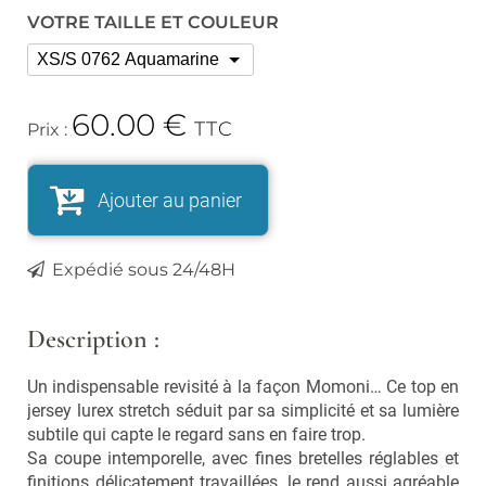
Vaporisateurs
VOTRE TAILLE ET COULEUR
Foulards, écharpes,
chapeaux et bonnets
Bouquets parfumés et
concentrés
Lunettes
Bougies, encens
60.00
€
Lunettes de Soleil
TTC
Prix :
Lunettes de Lecture
Cuisine
Ustensiles
Ajouter au panier
Vaisselle et accessoires
Expédié sous 24/48H
Soldes
Description :
Nouveautés
Un indispensable revisité à la façon Momoni… Ce top en
LES MARQUES
jersey lurex stretch séduit par sa simplicité et sa lumière
subtile qui capte le regard sans en faire trop.
Nos pépites
Sa coupe intemporelle, avec fines bretelles réglables et
finitions délicatement travaillées, le rend aussi agréable
Carte cadeau