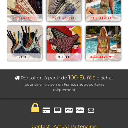
73.00
43.80 €
73.00
43.80 €
198.00
138.60 €
50.00 €
38.00 €
186.00
130.20 €
100 Euros
Port offert à partir de
d'achat
(pour une livraison en France métropolitaine
uniquement)
Contact
|
Actus
|
Partenaires