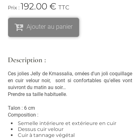
Vaporisateurs
192.00
€
Foulards, écharpes,
TTC
Prix :
chapeaux et bonnets
Bouquets parfumés et
concentrés
Lunettes
Ajouter au panier
Bougies, encens
Lunettes de Soleil
Lunettes de Lecture
Cuisine
Ustensiles
Description :
Vaisselle et accessoires
Ces jolies Jelly de Kmassalia, ornées d'un joli coquillage
en cuir velour noir, sont si confortables qu'elles vont
Soldes
suivront du matin au soir…
Prendre sa taille habituelle.
Nouveautés
Talon : 6 cm
LES MARQUES
Composition :
Semelle intérieure et extérieure en cuir
Nos pépites
Dessus cuir velour
Cuir à tannage végétal
Carte cadeau