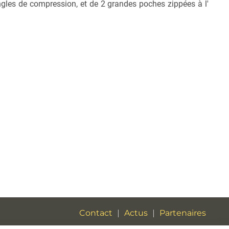
sangles de compression, et de 2 grandes poches zippées à l'
Contact
|
Actus
|
Partenaires
Mentions légales
|
CGV