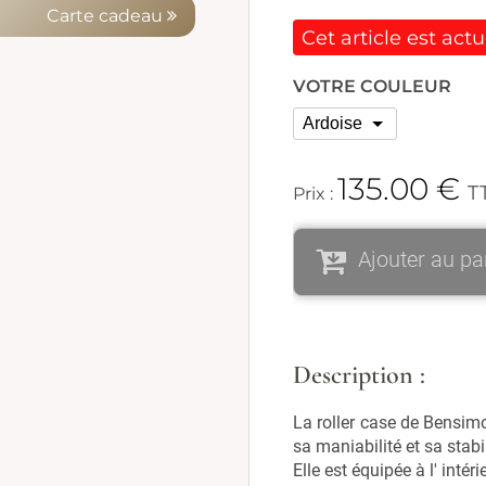
Carte cadeau
Cet article est act
VOTRE COULEUR
135.00
€
T
Prix :
Ajouter au pa
Description :
La roller case de Bensimo
sa maniabilité et sa stabil
Elle est équipée à l' int