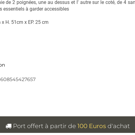
munie de 2 poignées, une au dessus et l' autre sur le coté, de 4 
les essentiels à garder accessibles
 x H. 51cm x EP. 25 cm
on
3608545427657
sur Facebook
r un épingle sur Pinterest
nvoyer par mail
r sur X
Port offert à partir de
100 Euros
d'achat
(pour une livraison en France métropolitaine uniquement)