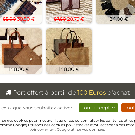
55.00
38.50 €
57.50
28.75 €
24.00 €
148.00 €
148.00 €
Port offert à partir de
100 Euros
d'achat
(pour une livraison en France métropolitaine uniquement)
ur ceux que vous souhaitez activer
Tout accepter
Tout
ilise des cookies pour mesurer l'audience, personnaliser les contenus et les 
cdvshop en ligne depuis 2004
omme Google) utilisons des cookies pour stocker et/ou accéder à des infor
Voir comment Google utilise vos données
.