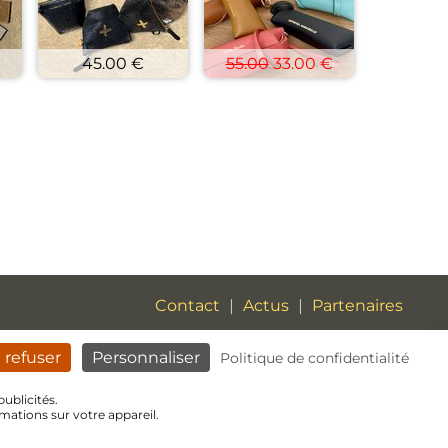
45.00 €
55.00
33.00 €
Contact
|
Actus
|
Partenaires
Mentions légales
|
CGV
 refuser
Personnaliser
Politique de confidentialité
publicités.
Pinterest
Instagram
Face
Paramètres des Cookies
mations sur votre appareil.