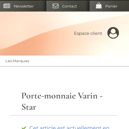
Newsletter
Contact
Panier
Espace client
Les Marques
Porte-monnaie Varin -
Star
Cet article est actuellement en