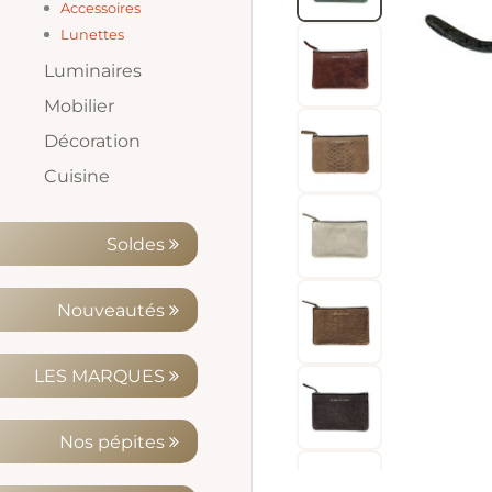
Soutiens gorge
Culottes
Tops
Maillots de bain
Accessoires
Ceintures
Foulards, écharpes,
Lunettes
chapeaux et bonnets
Lunettes de Soleil
Lunettes de Lecture
Luminaires
Suspensions
Plafonniers
Lampadaires
Lampes de table
Appliques
Ampoules, Douilles,
Mobilier
Rosaces
Meubles, étagères,
Assises
Tables Basses
Petits rangements et
Décoration
bureaux, et chevet
porte manteaux
Coussins, plaids et tapis
Photophores et Vases
Horloges et réveils
Miroirs
Parfums d'intérieur
Cuisine
Esteban
Ustensiles
Vaisselle et accessoires
Vaporisateurs
Bouquets parfumés et
Bougies, encens
concentrés
Soldes
Nouveautés
LES MARQUES
Nos pépites