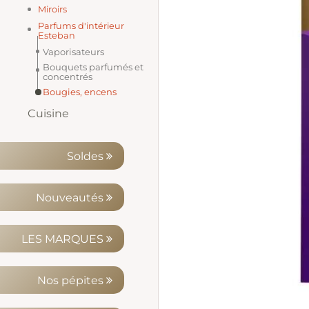
Miroirs
Parfums d'intérieur
Esteban
Vaporisateurs
Bouquets parfumés et
concentrés
Bougies, encens
Cuisine
Ustensiles
Vaisselle et accessoires
Soldes
Nouveautés
LES MARQUES
Nos pépites