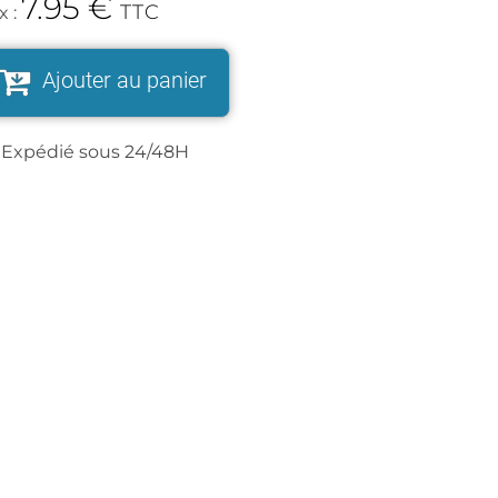
7.95
€
TTC
x :
Ajouter au panier
Expédié sous 24/48H