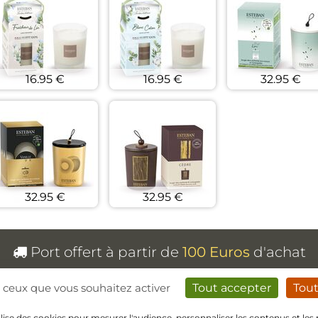
16.95 €
16.95 €
32.95 €
32.95 €
32.95 €
Port offert à partir de
100 Euros
d'achat
(pour une livraison en France métropolitaine uniquement)
ur ceux que vous souhaitez activer
Tout accepter
Tout
ilise des cookies pour mesurer l'audience, personnaliser les contenus et les 