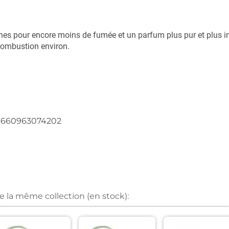
nes pour encore moins de fumée et un parfum plus pur et plus i
combustion environ.
n
3660963074202
sur Facebook
r un épingle sur Pinterest
nvoyer par mail
r sur X
de la même collection (en stock):