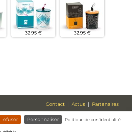
32.95 €
32.95 €
Contact
|
Actus
|
Partenaires
Mentions légales
|
CGV
 refuser
Personnaliser
Politique de confidentialité
publicités.