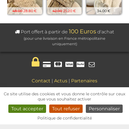
48.00
28.80 €
42.00
25.20 €
34.00 €
100 Euros
Port offert à partir de
d'achat
(pour une livraison en France métropolitaine
uniquement)
Contact
|
Actus
|
Partenaires
Mentions légales
|
CGV
Ce site utilise des cookies et vous donne le contrôle sur ceux
que vous souhaitez activer
Tout accepter
Tout refuser
Personnaliser
Politique de confidentialité