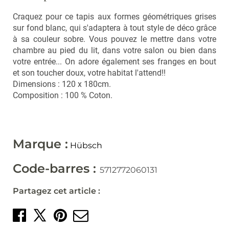
Vaporisateurs
Foulards, écharpes,
Craquez pour ce tapis aux formes géométriques grises
chapeaux et bonnets
Bouquets parfumés et
concentrés
sur fond blanc, qui s'adaptera à tout style de déco grâce
Lunettes
à sa couleur sobre. Vous pouvez le mettre dans votre
Bougies, encens
chambre au pied du lit, dans votre salon ou bien dans
Lunettes de Soleil
votre entrée... On adore également ses franges en bout
et son toucher doux, votre habitat l'attend!!
Lunettes de Lecture
Cuisine
Dimensions : 120 x 180cm.
Ustensiles
Composition : 100 % Coton.
Vaisselle et accessoires
Soldes
Marque :
Hübsch
Nouveautés
Code-barres :
5712772060131
LES MARQUES
Partagez cet article :
Nos pépites
Partager sur Facebook
Créer un épingle sur 
Envoyer par mail
Partager sur X
Carte cadeau