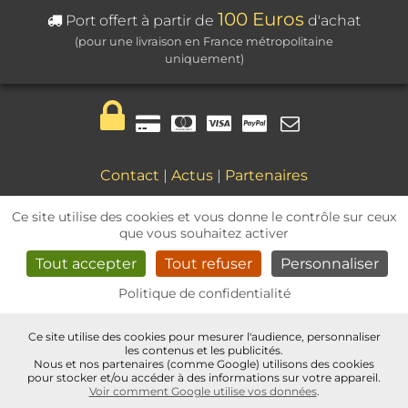
100 Euros
Port offert à partir de
d'achat
(pour une livraison en France métropolitaine
uniquement)
Contact
|
Actus
|
Partenaires
Mentions légales
|
CGV
Ce site utilise des cookies et vous donne le contrôle sur ceux
que vous souhaitez activer
Tout accepter
Tout refuser
Personnaliser
Politique de confidentialité
Pinterest
Instagram
Facebo
Ce site utilise des cookies pour mesurer l'audience, personnaliser
Paramètres des Cookies
les contenus et les publicités.
Nous et nos partenaires (comme Google) utilisons des cookies
pour stocker et/ou accéder à des informations sur votre appareil.
Voir comment Google utilise vos données
.
cdvshop en ligne depuis 2004