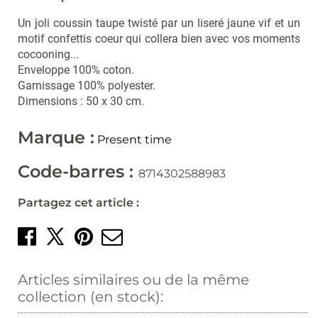
Vaporisateurs
Foulards, écharpes,
Un joli coussin taupe twisté par un liseré jaune vif et un
chapeaux et bonnets
Bouquets parfumés et
concentrés
motif confettis coeur qui collera bien avec vos moments
Lunettes
cocooning...
Bougies, encens
Enveloppe 100% coton.
Lunettes de Soleil
Garnissage 100% polyester.
Dimensions : 50 x 30 cm.
Lunettes de Lecture
Cuisine
Ustensiles
Marque :
Present time
Vaisselle et accessoires
Code-barres :
8714302588983
Soldes
Partagez cet article :
Nouveautés
Partager sur Facebook
Créer un épingle sur 
Envoyer par mail
Partager sur X
LES MARQUES
Articles similaires ou de la même
Nos pépites
collection (en stock):
Carte cadeau