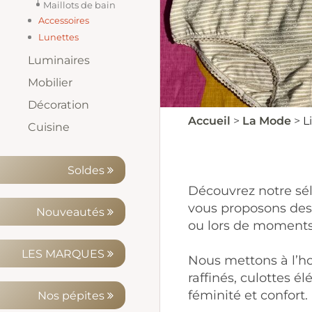
Maillots de bain
Accessoires
Ceintures
Foulards, écharpes,
Lunettes
chapeaux et bonnets
Lunettes de Soleil
Lunettes de Lecture
Luminaires
Suspensions
Plafonniers
Lampadaires
Lampes de table
Appliques
Ampoules, Douilles,
Mobilier
Rosaces
Meubles, étagères,
Assises
Tables Basses
Petits rangements et
Décoration
bureaux, et chevet
porte manteaux
Accueil
La Mode
L
Coussins, plaids et tapis
Photophores et Vases
Horloges et réveils
Miroirs
Parfums d'intérieur
Cuisine
Esteban
Ustensiles
Vaisselle et accessoires
Vaporisateurs
Bouquets parfumés et
Bougies, encens
concentrés
Soldes
Découvrez notre sél
vous proposons des
Nouveautés
ou lors de moments 
LES MARQUES
Nous mettons à l’ho
raffinés, culottes é
féminité et confort.
Nos pépites